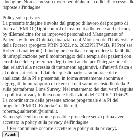
l'indagine. Non c'è nessun modo per abbinare i codici di accesso alle
risposte all'indagine.
Policy sulla privacy
La presente indagine è svolta dal gruppo di lavoro del progetto di
ricerca TEMPO (Tight control of treatment adherence and efficacy
by tElemedicine for an improved personalized Management of
Patients with hemOphilia), finanziato dal Ministero dell'Università e
della Ricerca (progetto PRIN 2022, no. 2022PKTW2B, PI Prof.ssa
Roberta Gualtierotti). L'indagine è volta a comprendere la fattibilità
di un'applicazione per il monitoraggio della terapia dei pazienti con
emofilia e delle preferenze degli utenti anche per l'integrazione di
dati relativi alla necessità di trattamenti aggiuntivi, all'attività fisica e
al dolore articolare. I dati del questionario saranno raccolti e
analizzati dalla PI e presentati, in forma strettamente anonima e
aggregati, in un rapporto di ricerca. I dati saranno custoditi dalla PI
sulla piattaforma Lime Survey. Nel trattamento dei dati verrà seguita
la politica privacy in linea con le indicazioni del GDPR 2016/679.
La coordinatrice della presente azione progettuale è la PI del
progetto TEMPO, Roberta Gualtierotti,
roberta.gualtierotti@unimi.it.
Siamo spiacenti ma non è possibile procedere senza prima aver
accettato la policy sulla privacy dell'indagine.
Per continuare occorre accettare la policy sulla privacy:.
Avanti